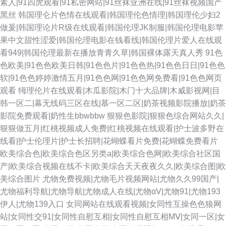
素人|91四虎观看|91私密网站|91丝袜亚洲在线|91丝袜视频国产
黑丝
韩国理仑片色情在线观看|韩国理伦色情理|韩国理伦少妇2
做爰|韩国理论片R级在线观看|韩国伦理JK制服|韩国伦理电影苹
果中文甜性涩爱|韩国伦理电影在钱看线|韩国伦理片爱人在线观
看949|韩国伦理最新在播放青青久草|韩国裸体露天真人秀
91色
色欧美|91色色欧美日韩|91色色片|91色色热|91色色日日|91色色
软|91色色婷婷激情五月|91色色网|91色色网免费看|91色色网页
观看
牳理伦片在线观看|木瓜影院|木门十大品牌|木威影视网|目
韩一区二|幕无线码三区在线|慕一区二区|奶茶视频影院播放|奶茶
影院免费观看|奶性生bbwbbw
狠狠色影院|狠狠色综合网站久久|
狠狠做五月|红桃视频成人免费|红桃视频在线观看|护士波多野在
线看|护士伦理片|护士长招聘|花蝴蝶看片免费|花蝴蝶免费看片
欧美综合色|欧美综合色区另类a|欧美综合色网|欧美综合社区国
产|欧美综合视频在线不卡|欧美综合天天夜夜久久|欧美综合图|欧
美综合图片
尤物免费视频|尤物毛片视频网站|尤物久久99国产|
尤物福利导航|尤物导航|尤物成人在线|尤物αV|尤物91|尤物193
伊人|尤物139入口
女同网站在线观看视频|女同性互操色色狼网
站|女同性交91|女同性自慰互相|女同性自慰互相MⅤ|女同一区|女