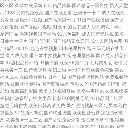
区三区
久草在线最新
日韩精品推荐
国产精品一区自拍
男人天堂
a片123
另类视频欧美
国产在线直播
亚洲卡一卡二
成人在线免
费看黄
操操无码视频
国产高清第一页
91国产在线播放
国产女
人夜夜做
国产在线小视频
91com
91豆花成人
哪里有A片网址
精产国品
香蕉视频国产精品
91九色福利
成人国产无线视
欧美
日韩性生活片
国产伦理剧
国产精品无套无码
成年人网站免费
国
产精品1000
91九色在线视频
日本伦理片在线
三级无码在线天
堂
久久成人亚洲
日本中文视频在线
伦理剧推荐
国产成人精品日
本
97甜桃品种介绍
91插插插
欧美SE第二页
毛片内射女
激情另
类欧美一二
国产色视频
孕妇三级av无码
日韩欧美色综合
美女
社区成人
在线免费看片
日本一级
国产传媒视频网站
免费观看污
网站
最新激情h网站
国产喷浆抽搐
宅男久久国产精品
国产乱肥
老妇
最新福利影院
欧美人妖视频网站
窝窝午夜理论
久草视频深
夜福利
波多野步中文字幕
日韩福利网址导航
91精品国产社区
超碰无码在线
欧美日韩高清免费
国产激情视频三区
宅男福利在
线播放
91视频污导航
国产啪亚洲国
欧美性爱密臀
疯狂少妇喷
潮
欧美肏屄一区二区
国产乱伦免费观看
偷拍草草草
97狠狠插
香蕉视频下载污版
三级黄色视频网址
午夜99
91日逼视频
国产