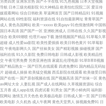
另类四虎
亚洲东京热
国产不卡在线
91九色视频
日本天堂视频
电影的好网站 中文字幕伦伦伦伦在忙 久久青青原国产 玖玖大香蕉老司机 国
导航
日本三级光棍影院
91大神精品
欧美怡红院院二区
爱豆传
媒观看网站
综合日韩欧美
草逼网首页
国产日韩精品91
91视频
产精品到一 天堂电影在线 日韩大香蕉综合视频 国产浮力视频 91国产视频大
网站在线
69性影院
福利资源在线
91自拍最新网址
青青草国产
成人
黄色岛国网站
欧美一xxxxx
欧美gayv
91色情激情网
中国韩
全 日韩人人操人人爽人妻 91传媒国产福利姬 日韩色涩 亚洲老司机视 国产日
国日本高清
国产国产一区
亚洲欧洲成人
日韩在线
久久国产影视
综合
欧美69潮喷
伦理片app下载
激情视频国产精品
91草莓久草
日日 91艹白浆白虎 亚洲草逼网 成人福利片导航 91c一区 四虎色视频一区二
超碰
成人性爱aa影院
欧美性爱插插
欧美日韩色黄片
91草莓影
院
午夜电影网久久
国产丝袜美女
国产精彩视频
操碰视屏
国产
区 海角探花 青青草在线网 午夜色色影院 精品AV网 91色图 男人天堂去干网
福利在线
91久久影院
免费日韩电影
日韩成人影视
欧美精品性
交
午夜宅男免费
另类亚洲色情
家庭乱伦理电影
91草B草B视频
久久r欧美成人 亚洲伊人久久91 欧美福利区 欧日色网 精品网站国产 91橘子
国产精品熟女一
国产巨乳在线观看
四虎免费91
国内精品无码短
片
超碰成人操操
欧美猛交视频
西瓜影院在线观看
欧美做受日韩
日韩性爱网址 三级国产精品久久 一区二区国产视频 国产免费91 99久久香蕉
国产在线一
国产原创视频在线
国产视频高清
国产丝袜一区
黄色
av网址大全
人妻乱视
国产成人在线网站
久草视频资源站
综合
无码毛茸茸 日韩欧美综合亚洲中文 99久久九九无码 久久999福利视频 豆花
五月香
成人app在线
四虎试看
91男女
国产男小鲜肉同
福利影
院网站
激情五月天色色
欧美极品电影
日韩成人第一页
国产日韩
在线导航 91页在线视频 三级视频网站 做爱视频91 麻豆视屏 www国产精品
欧美电影
久久机热
成人午夜网
黄色天堂男人
操视频免费91
日