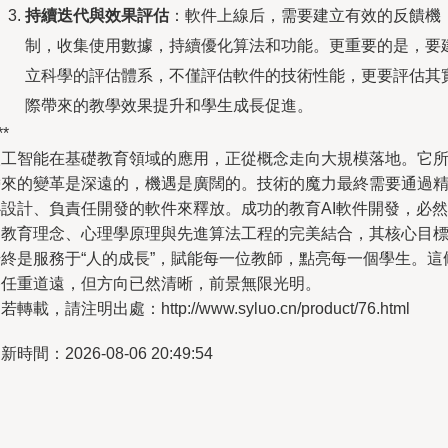
持續迭代與效果評估
：軟件上線后，需要建立有效的反饋機
制，收集使用數據，持續優化算法和功能。更重要的是，要
立科學的評估體系，不僅評估軟件的技術性能，更要評估其
際帶來的教學效果提升和學生成長促進。
**
人工智能在基礎教育領域的應用，正從概念走向大規模落地。它
帶來的變革是深遠的，機遇是廣闊的。技術的魔力最終需要通過
心設計、負責任開發的軟件來釋放。成功的教育AI軟件開發，必然
是教育理念、心理學原理與先進算法工程的完美結合，其核心目
始終是服務于“人的成長”，賦能每一位教師，點亮每一個學生。這
路任重道遠，但方向已然清晰，前景無限光明。
若轉載，請注明出處：http://www.syluo.cn/product/76.html
新時間：2026-08-06 20:49:54