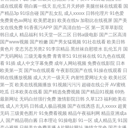
成在线观看
萌白酱一线天
乱伦五月天婷婷
美腿丝袜在线观看
国
产精品3p
91综合碰
国产乱女乱
成人xxxxx
日韩伦理片
91色爱
免费黄色av网址
欧美肥老妇
欧美在线tv
加勒比在线视屏
国产美
女在线免费
91香蕉污APP
国产高清自拍一区
第一页草草影院
韩日成人
精品福利
91天堂一区二区
日韩a级电影
国产二区高清
国产www视频
国产粉嫩
国产男女猛视频
91社在线看
欧美日韩
黄色片
变态另态另类2
91李宗精品
黑丝袜自慰喷水
乱伦五月
国
产无码网站
三级无毒免费
青青草51
91丝袜在线
91九色在线观
看
91插
成人中文字幕免费
成年人网站视频
免费在线影院
日本
欧美第一页
国产ts在线观看
午夜影院国产在线
91操在线观看
日
韩在线播放视频
成人大片一级天天
内射性爱网址大全
欧美社区
第一页
欧美在线视频播放
91视频污污污
超碰在线公开
AV蜜桃
吃瓜
日本欧美在线看
国产精选免费视频
国产精品91视频
69热
最新网址
无码白丝强行免费
激情影院日韩
久草123
福利欧美在
线
成人片无码
日韩成人极品视频
国产在线诱惑
乱人xxxxx
超黄
无码
三级黄色图片
91免费看视频
精品午夜福利网
精品亚洲成a
人
国产精品萌白酱
日本理论
91操电影
91一区
成人精品无
91国
产小视频
日韩美女免费直播
A片网站网址
激情文学色
国产主播