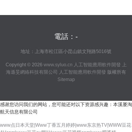
電話：-
地址：上海市松江區小昆山鎮文翔路5016號
Copyright © 2026
www.syluo.cn
人工智能應用軟件開發
上
海遜旻網絡科技有限公司
人工智能應用軟件開發
版權所有
Sitemap
感谢您访问我们的网站，您可能还对以下资源感兴趣：本溪屡淘
航天信息有限公司
www点日本天堂|Www丁香五月婷婷|www东京热TV|WWW豆花