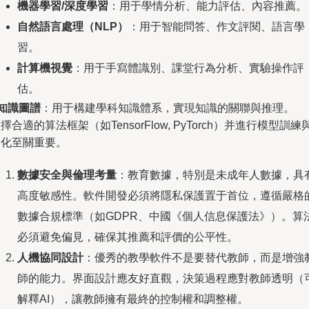
機器學習/深度學習
：用于學情分析、能力評估、內容推薦。
自然語言處理（NLP）
：用于智能問答、作文評閱、語言學
習。
計算機視覺
：用于手寫體識別、課堂行為分析、實驗操作評
估。
知識圖譜
：用于構建學科知識體系，實現知識的關聯與推理。
擇合適的算法框架（如TensorFlow, PyTorch）并進行模型訓練
優化至關重要。
數據安全與倫理考量
：教育數據，特別是未成年人數據，具
高度敏感性。軟件開發必須將隱私保護置于首位，遵循嚴格
數據合規標準（如GDPR、中國《個人信息保護法》）。算
必須避免偏見，確保其推薦和評價的公平性。
人機協同設計
：優秀的教學軟件不是要替代教師，而是增強
師的能力。界面設計應友好直觀，決策過程應對教師透明（
解釋AI），讓教師擁有最終的控制權和調整權。