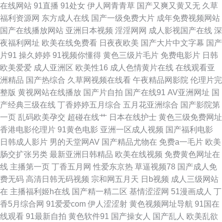
在线网站
91直播
91处女
伊人网青青草
国产又爽又黄又无
久草
色情91 欧美成人卡九十 黑丝少妇后入口交萝莉 福利视频国产 人妖日B视频
福利资源网
东方成人在线
国产一级免费大片
成年免费视频网站
国产在线播放网站
亚洲日本视频
淫淫网网
成人影视国产在线
深
久久爱香蕉 国产伦精品一区二 亚洲蜜桃网站 停停六月 97另类高清影院 日韩
夜福利网址
欧美在线免费看
日夜夜欧美
国产大片中文字幕
国产
片91
操久婷婷
91视频你懂得
黄色三级片毛片
免费电影片
日韩
电影女优 97人人肏 欧美乱码十区 国产欧美在线综合 51自拍网站 午夜毛毛毛
欧美爱爱
成人亚洲区
欧美性16
成人色情黄片在线
在线观看亚
洲精品
国产热综合
久草网视频在线看
午夜精品网影院
伦理片完
视频免费看 女同二区 wWwfefeC0m66 亚州色区 狼友天堂AV 欧日韩aa 精品
整版
黄视网站在线播放
国产片自拍
国产在线91
AV亚洲网址
国
产经典三级在线
丁香婷婷五月综合
五月花亚洲综合
国产影院第
日韩中文字 国产精品嫩 久久成人永久免费视频 日韩成人九区 91发布页 色哟
一页
乱码欧美孕交
超碰在线艹
日本在线护士
黄色三级免费网址
香港电影伦理片
91黄色电影
亚洲一区成人视频
国产福利电影
哟导航 大香蕉青草 九一传媒免费看 岛国三级网站在线观看 欧韩午夜视频 精
日韩成人影片
男的天堂网AV
国产精品尤物在
免费a一毛片
欧美
肠交扩张另类
最新亚洲日韩精品
欧美在线视频
免费黄色网址在
品AV网 JK白丝污片 久久人人入肉 人妻丝袜九九精品 蜜桃色播免费观看 电
线
主播第一页
丁香五月网
性爱东京热
草逼视频78
国产成人免
费无码
高清日韩无码视频
宗和网五月天
日b视频
成人三级网站
影免费观看 91大神美日一区二区 国产涩涩 阿v视频在线网址 91黄色小网站
在
主播福利姬h在线
国产精一精二区
基情涩涩网
51漫画成人
丁
香5月综合网
91爱爱com
伊人涩涩射
黄色视频网址导航
91国在
天天干网址 九九午夜欧美精品久久 久久国产免费三级 激情在线QVD 美女
线观看
91最新自拍
黄色软件91
国产操女人
国产乱人
欧美乱欲