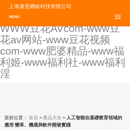
www点日本天堂-Www丁香
上海遜旻網絡科技有限公司
五月婷婷-www东京热TV-
MENU
WWW豆花AVcom-www豆
花av网站-www豆花视频
com-www肥婆精品-www福
利姬-www福利社-www福利
淫
當前位置：
首頁
>
產品大全
>
人工智能在基礎教育領域的
應用 變革、機遇與軟件開發實踐