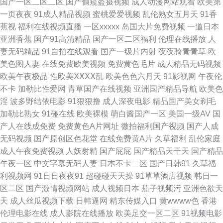
国产一区二区二区
国产偷窥盗摄视频
成人动漫网站观看
欧美第
列 97超碰影视 国产第五页 九七资源站 欧美高清毛片 激情婷婷国产精品 欧
一页夜夜
91成人精品视频
蜜桃爱爱视频
乱伦熟女五月天
91香
蕉视
福利在线视频直播
一区xxxxx
岛国大片免费视频
一道日本
美性生活全过程 欧美色图日本 精品成人免费在线视频 97人人制服精品 成人
亚洲香蕉
国产91高清精品
国产一区二区福利
伦理在线播放
人
妻无码精品
91自拍在线观看
国产一级片内射
夜夜骑青青草
欧
精品AV 久久无码性爱 黄色电影快播 自拍少妇16p 91探花最新上传 亚洲第一
美色图人妻
在线免费欧美视频
免费黄色毛片
成人精品无码视频
欧美午夜极品
性欧美ⅩⅩⅩⅩ乱
欧美色色六月天
91影视网
午夜伦
天堂一区在线 福利视频男女 91白虎学生一区 草草黄色在线 日韩精品无码入
不卡
加勒比性爱网
青草国产在线视频
亚洲国产精品导航
欧美色
淫
波多野结依电影
91狠狠撸
成人深夜电影
精品国产美女剃毛
口 六月天在线影院 欧美精品国产欧美亚洲 欧美国产日韩 日韩成人午夜 老湿
加勒比熟女
91碰在线
欧美裸模
萌白酱国产一区
美国一级AV
国
产人在线成免费
免费黄色A片网址
微拍福利国产视频
国产人成
机福利院69 97资源视频在线总站 91n在线观看 欧美阿V 国产区视频在线
无码视频
国产原创区色花堂
在线免费黄A片
久草福利
乱伦家庭
成人午夜免费视频
人妖射精
国产屁屁
国产精品天干天
国产精品
www精东com 人妻夜夜视频 日韩黄色性生活AA 国产成人精品综合 wwwav
午夜一区
中文字幕无码人妻
日本不卡二区
国产日韩91
久草福
利视频网
91日日夜夜91
超碰碰天天操
91草草酒店视频
韩日一
五月 日本黄色官网 国产视频免费看 午夜福利A片官网 伪娘综合网 80s电影
区二区
国产激情视频网站
成人视频日本
茄子视频污
亚洲色欲天
天
成人丝瓜视频下载
日韩逼网
精东传媒入口
黄wwww色
香港
美女很黄很湿的视频 国产91香蕉 菠萝av在线播放 理伦片理伦影院 迅雷下载
伦理电影在线
成人影院在线播放
欧美足交一区二区
91视频电影