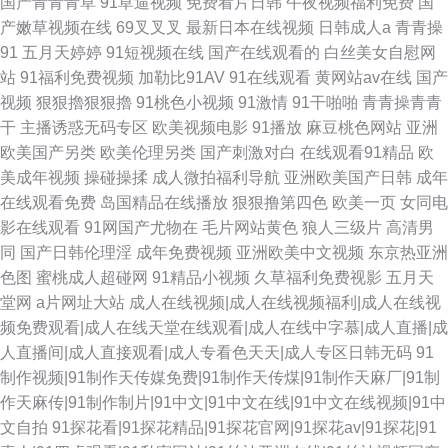
国产青青青草
91草逼视频
免费看片日韩
午夜视频福利免费
国
产嫩草视频在线
69叉叉叉
最新日本在线视频
日韩成人a
青青操
91
五月天婷婷
91短视频在线
国产在线观看的
白丝美女自慰网
站
91福利免费视频
加勒比91AV
91在线观看
黄网站av在线
国产
视频
狠狠擼狠狠擼
91桃色小视频
91激情
91干啪啪
青青操青青
干
主播诱惑无码专区
欧美视频电影
91播放
麻豆桃色网站
亚洲
欧美国产另类
欧美伦理另类
国产刺激对白
在线观看91精品
欧
美成年视频
操碰操揉
成人微拍福利导航
亚洲欧美国产日韩
成年
在线观看免费
岛国精品在线播放
狠狠撸第四色
欧美一页
女同电
影在线观看
91网国产尤物在
毛片网站黄色
狼人三级片
高清男
同
国产日韩伦理淫
成年免费视频
亚洲欧美中文视频
东京热亚洲
色图
蜜桃成人超碰网
91精品小视频
久草福利免费视影
五月天
堂网
a片网址大站
成人在线视频|成人在线视频福利|成人在线视
频免费观看|成人在线天堂在线观看|成人在线中字慕|成人直播|成
人直播间|成人直接观看|成人专看色天天|成人专区日韩无码
91
制作视频|91制作天传媒免费|91制作天传煤|91制作天麻厂|91制
作天麻传|91制作制片|91中文|91中文在线|91中文在线视频|91中
文自拍
91探花看|91探花精品|91探花官网|91探花av|91探花|91