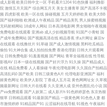
成人影视
欧美日韩中文一区
手机看片1204
91色快播
福利撸影
在线看 亚洲日AV人人蜜臀 久久色精品在线免费 香蕉伊人久操 国产精品国产
院
激情五月天国产
综合网五月天
美女主播青草
国产高清不卡视
频
四虎影视
欧美一区在线
操碰视频
五月天婷婷欧美
欧美大BB
精国产 成人网站在线综合观看 天天抠逼 亚洲成人观看高清天堂精品免费影
国产福利啪啪
欧洲成人午夜精品
国产精品美乳
男人操蜜桃视频
无码射精网站
18成年人网站
日本高清电影网
男女啪啪午夜视频
院福利a片 欧美女自慰 欧美老妇ⅹⅹⅹ 精品18久久 91在现免费观看 亚洲海角
免费电影在线观看
亚洲ab
成人少妇视频导航
91国产小青蛙
国
产成年免费网站
国产视频高清在线
精品香蕉
求a片网址
麻豆tv
天堂 国产美女色 97福利在线观看 久久性欲网 欧美大片aa爱爱视频 国产在线
在线观看
在线撸丝片
91草碰
国产成人激情视频
黑料吃瓜精品
偷拍
91大神合集
成人拍拍拍免费
香港伦理剧
日韩大片观看网
视频影院 91po成 在线电影黄色 人妖被c黄在线网站 99久久精品一区二区
址
日韩免费电影
91羞羞视频
国产网站
青草全福视在线
性导航
影视AV
日本一级在线视频
国产好片浮力
91久操
国产精品成人
avtt久久天堂 AV日韩成人在线 日韩无码电影网址 91po福利姬 男女操的视频
在线
精品免费看
人人看操碰
午夜伦理电影网
久久国自产拍精品
高清乱码0
国产欧美
日韩三级黄色A片
伦理电影亚洲国产
福利
网站 少妇久久5151 久热精品手机在线 欧美123区 91青青草在线 色欲综合久
姬黄色网址
欧美伊人影院
丁香成人五月花
黄色网网址女
久草视
频最新网址
日韩大片在线看
久久亚洲人成
亚州色图乱伦小说
国
久 久草国产涩在线 91香蕉在线网站 黄色仓库网址入口 成人在线天堂在线观
产va免费观看
国产人妖第二
成人影片h
91色婷婷瑟色
东京热狠
狠草
日韩精品观看
91最新国产精品
一级黄色网
91色色人妻
都
看 国产精品乱仑 密臀tv 日本毛片站站工具 三级片久久产 深爱婷婷网 在线看
市激情婷婷
91精品国产91
云涩福利在线导航
91视色
午夜福利