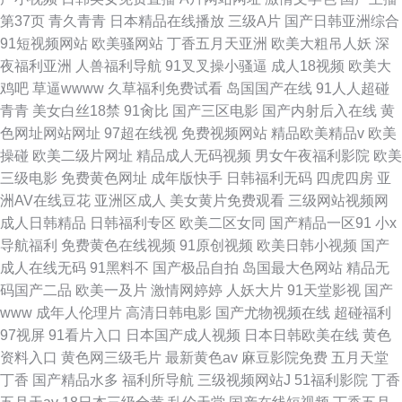
第37页
青久青青
日本精品在线播放
三级A片
国产日韩亚洲综合
91短视频网站
欧美骚网站
丁香五月天亚洲
欧美大粗吊人妖
深
夜福利亚洲
人兽福利导航
91叉叉操小骚逼
成人18视频
欧美大
鸡吧
草逼wwww
久草福利免费试看
岛国国产在线
91人人超碰
青青
美女白丝18禁
91肏比
国产三区电影
国产内射后入在线
黄
色网址网站网址
97超在线视
免费视频网站
精品欧美精品v
欧美
操碰
欧美二级片网址
精品成人无码视频
男女午夜福利影院
欧美
三级电影
免费黄色网址
成年版快手
日韩福利无码
四虎四房
亚
洲AV在线豆花
亚洲区成人
美女黄片免费观看
三级网站视频网
成人日韩精品
日韩福利专区
欧美二区女同
国产精品一区91
小x
导航福利
免费黄色在线视频
91原创视频
欧美日韩小视频
国产
成人在线无码
91黑料不
国产极品自拍
岛国最大色网站
精品无
码国产二品
欧美一及片
激情网婷婷
人妖大片
91天堂影视
国产
www
成年人伦理片
高清日韩电影
国产尤物视频在线
超碰福利
97视屏
91看片入口
日本国产成人视频
日本日韩欧美在线
黄色
资料入口
黄色网三级毛片
最新黄色av
麻豆影院免费
五月天堂
丁香
国产精品水多
福利所导航
三级视频网站J
51福利影院
丁香