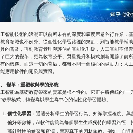
人工智能技術的浪潮正以前所未有的深度和廣度席卷各行各業，
礎教育領域也不例外。從個性化學習路徑的規劃，到智能教學輔
工具的普及，再到教育管理與評估的智能化升級，人工智能不僅
來了巨大的變革，更為教育公平、質量提升和模式創新開辟了前
未有的機遇。而這一切的背后，都離不開一個核心的驅動力：人
智能應用軟件的開發與實踐。
一、 變革：重塑教與學的形態
人工智能為基礎教育帶來的變革是根本性的。它正在將傳統的“一
切”教學模式，轉變為以學生為中心的個性化學習體驗。
個性化學習
：通過分析學生的學習行為、知識掌握程度、興
偏好等數據，AI軟件能夠為每個學生生成獨特的學習路徑、
薦針對性的練習和資源，實現真正的因材施教。例如，自適