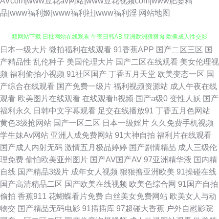
AVcom|www豆花av网站|www豆花视频com|www肥婆精
品|www福利姬|www福利社|www福利淫
网站地图
日本一级大片
微拍福利在线观看
91香蕉APP
国产二区三区
国
欧美性爱网第一页 午夜日韩 日韩国产久久婷婷 成人免费视频网站 91看片视
产精品性
乱伦种子
美国伦理大片
国产二区在线观看
美女伦理视
频
福利偷拍小视频
91社区国产
丁香五月天堂
欧美变态一区
国
频网站下载 日批网站在线观看 午夜日韩AB 亚洲欧洲狠狠肏 欧美成人性交影
产综合在线观看
国产免费一级片
福利视频资源站
成人午夜在线
观看
欧美图片在线观看
在线观看h视频
国产a级0
变性人妖
国产
片 91v在线 国产16页 浮力影院国产1 欧美三极 欧美中文字 久久精品日韩视
福利永久
日韩中文字幕观看
足交在线播放91
丁香五月色网站
黄色3级抢网站
国产一区二区
日本一级婬片
久久免费手机视频
频网 国产精品免费入口 操逼八区 91色网软件 成人性爱午夜剧场 国产黄色自
学生妹Av网站
亚洲人成免费网站
91大神自拍
福利片在线观看
国产成人内射无码
激情五月极品婷婷
国产剧情精品
成人三级伦
拍网址 欧美日本色色91 欧洲极品另类 超碰97自慰 岛国欧美 色婷伊人网 麻
理免费
偷怕欧美亚州图片
国产AV国产AV
97亚洲精华液
国内精
自线
国产精品3级片
成年女人视频
狠狠撸亚洲欧美
91操碰在线
豆mv 天美视频在线免费入口 ab天堂中文 香焦导航 91蜜挑桃视频 99超碰碰
国产高清精品二区
国产欧美在线视频
欧美色综合网
91国产自拍
偷拍
香蕉911
花蝴蝶看片免费
白丝美女免费网站
欧美女人与动
碰碰碰 老湿机影音 青青操网 九一色版 欧美日韩情爱网 精品无码日韩人妻系
物交
国产精品无码电影
91插插库
97超碰大香蕉
户外自慰影院