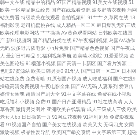
韩中文在线
精品中的精品
97国产精品视频
91美女在线视频
51
噜噜 91久久一 欧美成性交 久久香蕉精品产品 后入色呦呦 91写真视频在线
欧美
一区精品麻豆经典
国产在线观看资源
波多野洁衣视频
污网
站免费看
特级欧美在线观看
自拍视频91
91艹艹
久草网在线
18
九九精品系列 免费观看成人91网站 东方成人AV 精品国产一站 91软件视频传
福利影院
老司机蜜桃在线
成人精品一区二区
韩日爆乳无码三级
欧美伦理电影网站
艹艹操操
AV黄色观看网站
日韩欧美在线国
媒 日本毛荣荣 麻豆国产成人免费 午夜剧场人妖 激情主播久久狠狠干 99福利
产
新91视频网
国产精品分类在线
97午夜福利视频
岛国AV动作
无码
波多野吉依电影
小h片免费
国产精品色色视屏
国产午夜成
激情 欧美日韩色图 www欧美V 一区二区日韩淫 欧美女性1区在线看 美女抠
人
最新日韩精品
91福利视频导航
欧美喷水影院
91爱爱视频
欧
美色图论坛
91榴莲小视频
国产高清一卡新区
国产看片资源
二
逼自拍 久久精品国产一品 97人妻资源站 久草资源福利站 欧美日本日韩 殴美
色吧97资源站
欧美日韩另类0
91华人
国产日韩一区二区
日本网
站在线免费
免费潮喷
91原创国产视频
成人吃瓜福利
国产在线9
桃色 先锋午夜AV 久久五月天网站 综合色色丁香五月 白丝高跟美女被内射
操碰高清免费视频
午夜电影全集
国产AV无码
人妻系列
爱豆传
媒倩女幽魂
超清国产剧大全
91中文字幕在线
免费在线小视频
91tv澳洲华人 一本道国片 老司机综合网 激情另类春色 欧美日韩国产自在线
吃瓜福利小视频
免费91
国产日产亚洲精品
91社在线高清
人人
草香蕉
激情另类图片
亚洲欧美在线观看
成人三级成人三级
欧美
黄色废料软件 天堂网两性 国产不卡在线日本 91黄淫直播视频 丁香午夜超碰
老女人bb
日日操第一页
91网豆花视频
91福利剧场
免费影视观
看
91视频国产自拍
国产美女在线视频
欧美又大
无码四虎
女同
久久嫩草成人 日本四虎AV蜜桃 九草影院 狠狠涩夜夜 豆花官网入口 一级视频
激吻视频
极品性爱导航
欧美国产拳交喷奶
中文字幕第三页
超碰