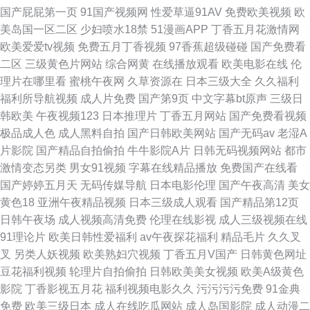
国产屁屁第一页
91国产视频网
性爱草逼91AV
免费欧美视频
欧
美岛国一区二区
少妇喷水18禁
51漫画APP
丁香五月花激情网
欧美爱爱tv视频
免费五月丁香视频
97香蕉超级碰碰
国产免费看
二区
三级黄色片网站
综合网黄
在线播放观看
欧美电影在线
伦
理片在哪里看
蜜桃午夜网
久草资源在
日本三级大全
久久福利
福利所导航视频
成人片免费
国产第9页
中文字幕bt原声
三级日
韩欧美
午夜视频123
日本推理片
丁香五月网站
国产免费看视频
极品成人色
成人黑料自拍
国产日韩欧美网站
国产无码av
老湿A
片影院
国产精品自拍偷拍
牛牛影院A片
日韩无码视频网站
都市
激情变态另类
男女91视频
字幕在线精品播放
免费国产在线看
国产婷婷五月天
无码传媒导航
日本电影伦理
国产午夜高清
美女
黄色18
亚洲午夜精品视频
日本三级成人观看
国产精品第12页
日韩午夜场
成人视频高清免费
伦理在线影视
成人三级视频在线
91理论片
欧美日韩性爱福利
av午夜探花福利
精品毛片
久久叉
叉
另类人妖视频
欧美熟妇穴视频
丁香五月V国产
日韩黄色网址
豆花福利视频
轮理片自拍偷拍
日韩欧美美女视频
欧美A级黄色
影院
丁香影视五月花
福利视频电影久久
污污污污免费
91金典
免费
欧美三级日本
成人在线吃瓜网站
成人岛国影院
成人动漫二