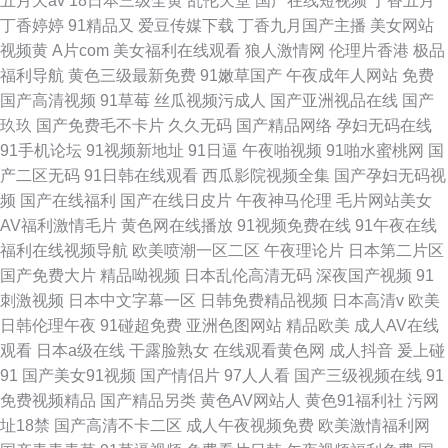
五月天av
18日本三级全黄
乱伦天堂
国产在线短视频
丁香五月
丁香婷婷
91精品又
爱豆传媒下载
丁香九月国产主播
美女网站
视频黄
A片com
美女福利在线观看
狼人激情网
伦理片香港
极品
福利导航
黄色三级最新免费
91嫩草国产
午夜成年人网站
免费
国产高清视频
91草莓
丝瓜视频污成人
国产亚洲视品在线
国产
玖玖
国产免费毛不卡片
久久无码
国产精品网络
孕妇无码在线
91手机论坛
91视频新地址
91日逼
午夜啪视频
91啪水蜜桃网
国
产二区无码
91日韩在线观看
西瓜影院视频全集
国产孕妇无码视
频
国产在线福利
国产在线日皮片
午夜神马伦理
毛片网站美女
AV福利激情毛片
黄色网在线播放
91视频免费在线
91午夜在线
福利在线视频导航
欧美喷潮一区二区
午夜理论片
日本第二片区
国产免费大片
精品呦视频
日本乱伦高清无码
深夜国产视频
91
刺激视频
日本中文字幕一区
日韩免费精品视频
日本高清v
欧美
日韩伦理午夜
91碰超免费
亚洲色图网站
精品欧美
成人AV在线
观看
日本a级在线
干露脸熟女
在线观看黄色网
成人抖音
爰上碰
91
国产美女91视频
国产情侣片
97人人看
国产三级视频在线
91
免费视频精品
国产精品另类
黄色AV网站人
黄色91福利社
污网
址18禁
国产高清不卡二区
成人午夜视频免费
欧美激情福利网