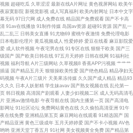
视频
超碰吃瓜
久草涩涩
最新在线A片网址
黄色视屏网站
欧美午
91TV 国产欧美日韩精品久久 三级经典高清在线 黑丝老师污污在线看 老湿机
夜寂寞影院
新视觉影视
成人写真福利
欧美内射网址
日本中文字
幕无码
97日穴网
成人免费在线
精品国产免费观看
国产不卡高
福利专区 俺去也综合色 男人的天堂色 69福利社区 欧美色淫 精品国产超碰
清
91av在线播放
91制作传媒
岛国av资源
超碰91资源
国产乱一
乱二乱三
日韩美女直播
91尤物69
蜜桃午夜激情
免费伦理电影
91欧美性爱 久久国产在线视频 国产情侣自拍AV 蜜桃中文在线 97青娱乐大香
日本电影伦理片
黄瓜视频成人
性爱婷婷
爱豆在线看
麻豆影院爱
爱
成人软件视频
午夜宅男在线
91专区在线
狠狠干欧美
国产三
蕉 亚洲无码成人免费 51老司机福利社 爱豆传媒映视AV 色淫综合综合天天
级国产
国产欧美日韩在线
97五月天婷婷
日韩在线网
91福利社
视频
福利导航
A片三级网站
久草视频8
香蕉APP污视频
艹艹艹
久久久天堂国产精品 欧美18 久久欧州不卡视频 国产九一在线观看 久艹资源
插逼
国产精品五月天
狠狠操欧美性爱
国产绝色精品
精品孕妇无
码视频
午夜A片三级片
天美果冻传媒
久久国产成人精品
精品93
站 久久综合av 老司机AV午夜福利 日韩无码狼友 欧美精品久久99 精品少妇
久久久
日本人妖射精
学生妹avav
国产熟女视频在线
乱伦第一
页
韩日视频
高清国产剧观看
人妻少妇视频二区
成人无码高清毛
一区二区 精东一级片aV 九一茄子免费在线观看 国产免费看片 亚洲Av电影网
片
亚洲av激情电影
午夜导航在线
国内主播第一页
国产高清电
影网址
91社区论坛
免费网站黄色在线
久久偷拍高清亚洲
91午
欧美性爱不卡一区 欧美韩日大屌探花插屄吞精在线一区二区三区 老湿机永久
夜在线免费
亚洲精品第五页
麻豆网站在线观看
91精选国产
国
产精品亚洲
黄色三级成年
五月天婷婷爱
国产不卡小视频
AV色
福利 国产性猛交色婷婷综合最好 超碰久18 福利国产精品 91熟女 91无码中
哟哟
亚洲天堂丁香五月
91社网
美女视频黄全免费
国产精品第