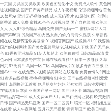
一页国
另类区另类欧美
欧美色图乱伦小说
免费成人软件
黄色网
出 www黄色com 91肥BB导航在线 国产女a 亚洲色图手机版 自拍网国产在线
址视频播放
国产日产美产精品
成人午夜视频
伦理视频网站
黄色
18禁网站
亚洲无码视频在线
成人无码看片
91原创社区
伦理电
观看日韩欧美
影香港
成人免费
蜜桃91色色
A片视频网
国产自在线
操欧美老
女人
人人97综合精品
岛国免费
国产无码一二
蜜桃tv网站入口
国产第66页
另类国产在线
熟女自拍偷拍
青青久视频
久草新视
频在线
激情深爱欧美激情
91视频官网国产
狠狠操-91
91我要操
国产ts视频网站
国产美女视频网站
91视频成人下载
国产无码色
色
91香蕉亚洲精品
91伊人加勒比
欧美狠狠插
日韩精品高清
黄
色av网
日本波多野吉衣
日韩在线观看精品
日本一级电影
久草
网页
97免费艹
岛国一区二区
岛国动作片在
波多野吉衣三级
亚
洲AV一卡
在线免费小视频
搞黄网站在线观看
免费色情A片网扯
91资源在线视频
蜜桃视频网站
91中文
国产在线视频
福利爱爱
网址
岛国搬运工首页
伦理朋友的妈妈
丝袜女同
日韩性爱网址
在线观看日本黄
亚洲国产第一网站
国产99不卡
66精品视频
国
产精品探花一区
成人免费国产大片
国产在线网址观看
欧美激情
日韩
国产精品无码亚洲
国产一区二区黄片
喷潮一区
福利姬足交
在线看
成人午夜网址
五月花无码视频
青青草国产
欧美日韩乱