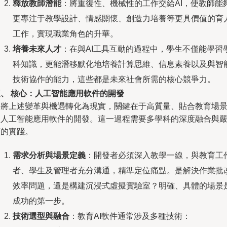
釋放教師潛能
：將重復性、機械性的工作交給AI，使教師能
更專注于教學設計、情感關懷、創造力培養等更具價值的育
工作，實現職業角色的升華。
培養未來人才
：在與AI工具互動的過程中，學生不僅能學習
科知識，更能潛移默化地培養計算思維、信息素養以及與智
技術協作的能力，這些都是未來社會所需的核心競爭力。
三、 核心：人工智能應用軟件的開發
要將上述變革與機遇轉化為現實，關鍵在于高質量、貼合教育場
的人工智能應用軟件的開發。這一過程需要多學科的深度融合與
謹的實踐。
需求分析與場景定義
：開發者必須深入教學一線，與教育工
者、學生及管理者充分溝通，精準定位痛點。是解決作業批
效率問題，還是構建沉浸式虛擬實驗室？明確、具體的場景
成功的第一步。
技術選型與融合
：教育AI軟件通常涉及多種技術：